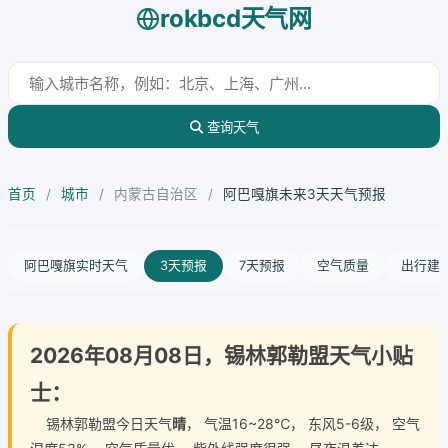
rokbcd天气网
查询天气
首页
/
城市
/
内蒙古自治区
/
阿巴嘎旗未来3天天气预报
阿巴嘎旗实时天气
3天预报
7天预报
空气质量
出行建
2026年08月08日，锡林郭勒盟天气小贴
士：
锡林郭勒盟今日天气
晴
， 气温16~28℃， 东风5-6级， 空气