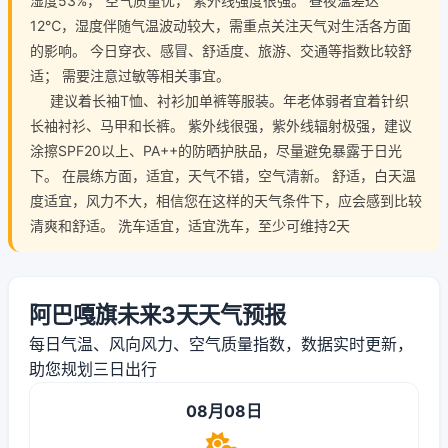
湿度53%， 空气质量优， 紫外线强度很强。 昼夜温差达
12℃，湿度伴随气温波动较大，需重点关注天气对生活各方面
的影响。 今日穿衣、感冒、舒适度、旅游、交通等指数比较舒
适； 需要注意过敏等相关事宜。
建议着长袖T恤、衬衫加单裤等服装。年老体弱者宜着针织
长袖衬衫、马甲和长裤。 紫外线很强，紫外线辐射极强，建议
涂擦SPF20以上、PA++的防晒护肤品，尽量避免暴露于日光
下。 在晨练方面，适宜，天气不错，空气清新。 舒适，白天温
度适宜，风力不大，相信您在这样的天气条件下，应会感到比较
清爽和舒适。 洗车适宜，适宜洗车，至少可维持2天
阿巴嘎旗未来3天天气预报
每日气温、风向风力、空气质量指数，数据实时更新，
助您规划三日出行
08月08日