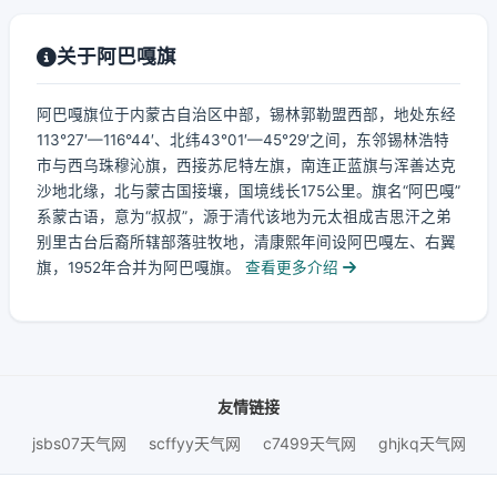
关于阿巴嘎旗
阿巴嘎旗位于内蒙古自治区中部，锡林郭勒盟西部，地处东经
113°27′—116°44′、北纬43°01′—45°29′之间，东邻锡林浩特
市与西乌珠穆沁旗，西接苏尼特左旗，南连正蓝旗与浑善达克
沙地北缘，北与蒙古国接壤，国境线长175公里。旗名“阿巴嘎”
系蒙古语，意为“叔叔”，源于清代该地为元太祖成吉思汗之弟
别里古台后裔所辖部落驻牧地，清康熙年间设阿巴嘎左、右翼
旗，1952年合并为阿巴嘎旗。
查看更多介绍
友情链接
jsbs07天气网
scffyy天气网
c7499天气网
ghjkq天气网