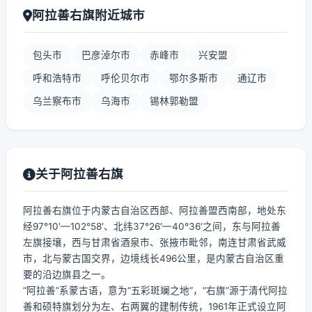
阿拉善右旗附近城市
包头市
巴彦淖尔市
赤峰市
兴安盟
呼和浩特市
呼伦贝尔市
鄂尔多斯市
通辽市
乌兰察布市
乌海市
锡林郭勒盟
关于阿拉善右旗
阿拉善右旗位于内蒙古自治区西部、阿拉善盟西南部，地处东
经97°10′—102°58′、北纬37°26′—40°36′之间，东与阿拉善
左旗接壤，西与甘肃省酒泉市、张掖市毗邻，南连甘肃省武威
市，北与蒙古国交界，边境线长496公里，是内蒙古自治区重
要的沿边旗县之一。
“阿拉善”系蒙古语，意为“五彩斑斓之地”，“右旗”源于清代阿拉
善和硕特旗划分为左、右两翼的建制传统，1961年正式设立阿