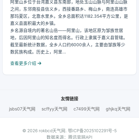
阿里山乡位于台湾嘉义县东南部，地处玉山山脉与阿里山山脉
之间，东邻南投县信义乡，西接番路乡、梅山乡，南连高雄市
那玛夏区，北靠水里乡。全乡总面积达1182.354平方公里，是
嘉义县面积最大的乡镇。
乡名源自境内的著名山岳——阿里山，该地区原为邹族世居
地，后因阿里山的知名度而得名。行政上隶属于嘉义县管辖。
截至最新统计数据，全乡人口约6000余人，主要由邹族等少
数民族构成。历史上，阿里...
查看更多介绍
友情链接
jsbs07天气网
scffyy天气网
c7499天气网
ghjkq天气网
© 2026 rokbcd天气网.
鄂ICP备2025102291号-5
数据来源：腾讯官网API