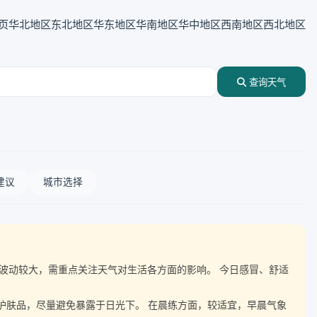
页
华北地区
东北地区
华东地区
华南地区
华中地区
西南地区
西北地区
查询天气
建议
城市选择
随气温波动较大，需重点关注天气对生活各方面的影响。 今日感冒、舒适
晒护肤品，尽量避免暴露于日光下。 在晨练方面，较适宜，早晨气象