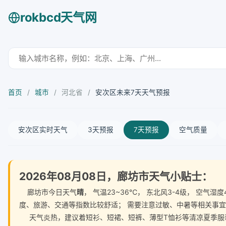
rokbcd天气网
首页
/
城市
/
河北省
/
安次区未来7天天气预报
安次区实时天气
3天预报
7天预报
空气质量
2026年08月08日，廊坊市天气小贴士：
廊坊市今日天气
晴
， 气温23~36℃， 东北风3-4级， 空
度、旅游、交通等指数比较舒适； 需要注意过敏、中暑等相关事
天气炎热，建议着短衫、短裙、短裤、薄型T恤衫等清凉夏季服装。