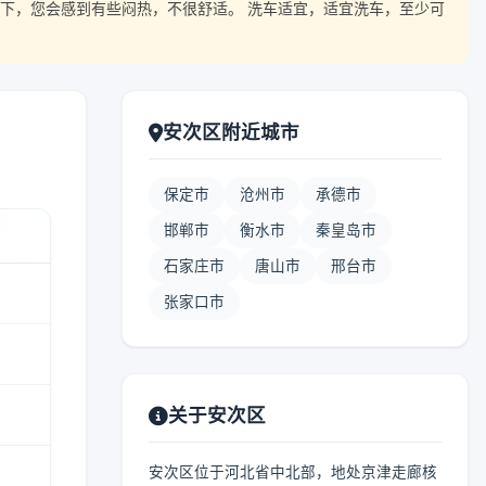
下，您会感到有些闷热，不很舒适。 洗车适宜，适宜洗车，至少可
安次区附近城市
保定市
沧州市
承德市
邯郸市
衡水市
秦皇岛市
石家庄市
唐山市
邢台市
张家口市
关于安次区
安次区位于河北省中北部，地处京津走廊核