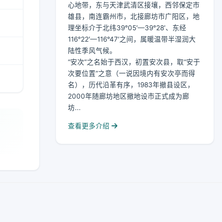
心地带，东与天津武清区接壤，西邻保定市
雄县，南连霸州市，北接廊坊市广阳区，地
理坐标介于北纬39°05′—39°28′、东经
116°22′—116°47′之间，属暖温带半湿润大
陆性季风气候。
“安次”之名始于西汉，初置安次县，取“安于
次要位置”之意（一说因境内有安次亭而得
名），历代沿革有序，1983年撤县设区，
2000年随廊坊地区撤地设市正式成为廊
坊...
查看更多介绍