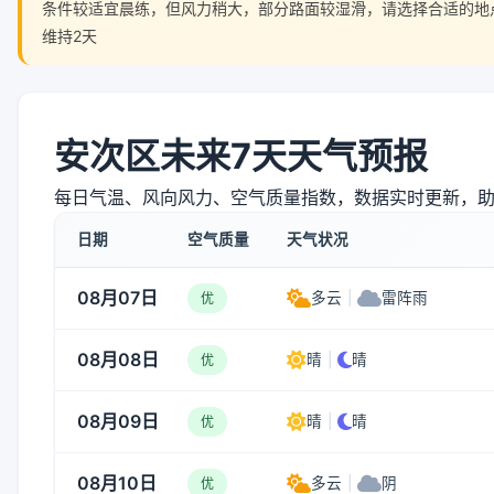
条件较适宜晨练，但风力稍大，部分路面较湿滑，请选择合适的地
维持2天
安次区未来7天天气预报
每日气温、风向风力、空气质量指数，数据实时更新，
日期
空气质量
天气状况
08月07日
多云
|
雷阵雨
优
08月08日
晴
|
晴
优
08月09日
晴
|
晴
优
08月10日
多云
|
阴
优