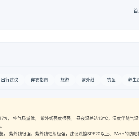
首
出行建议
穿衣指南
旅游
紫外线
钓鱼
养生
气湿度47%， 空气质量优， 紫外线强度很强。 昼夜温差达13℃，湿度伴
宜。
 紫外线很强，紫外线辐射极强，建议涂擦SPF20以上、PA++的防