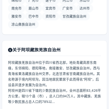
绵阳市
广元市
遂宁市
内江市
乐山市
南充市
眉山市
宜宾市
广安市
达州市
雅安市
巴中市
资阳市
甘孜藏族自治州
凉山彝族自治州
关于阿坝藏族羌族自治州
阿坝藏族羌族自治州位于四川省西北部，地处青藏高原东南
缘，东邻绵阳、德阳等地，南接雅安、甘孜藏族自治州，西与
青海省果洛藏族自治州交界，北连甘肃省甘南藏族自治州。其
名称源于境内阿坝沟，因当地居民聚居于此而得名“阿坝”，后
设县并逐步发展为自治州。
阿坝州是四川省下辖的少数民族自治州，全州总面积83,426平
方公里，辖13个县（市），总人口约94万人，其中藏族、羌族
等少数民族占总人口的78%以...