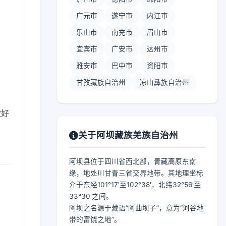
广元市
遂宁市
内江市
乐山市
南充市
眉山市
宜宾市
广安市
达州市
】
雅安市
巴中市
资阳市
甘孜藏族自治州
凉山彝族自治州
做好
关于阿坝藏族羌族自治州
阿坝县位于四川省西北部，青藏高原东南
缘，地处川甘青三省交界地带。其地理坐标
介于东经101°17′至102°38′，北纬32°56′至
33°30′之间。
阿坝之名源于藏语“阿曲坝子”，意为“河谷地
带的富饶之地”。