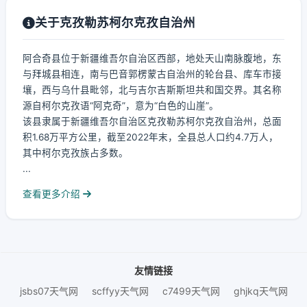
关于克孜勒苏柯尔克孜自治州
阿合奇县位于新疆维吾尔自治区西部，地处天山南脉腹地，东
与拜城县相连，南与巴音郭楞蒙古自治州的轮台县、库车市接
壤，西与乌什县毗邻，北与吉尔吉斯斯坦共和国交界。其名称
源自柯尔克孜语“阿克奇”，意为“白色的山崖”。
该县隶属于新疆维吾尔自治区克孜勒苏柯尔克孜自治州，总面
积1.68万平方公里，截至2022年末，全县总人口约4.7万人，
其中柯尔克孜族占多数。
...
查看更多介绍
友情链接
jsbs07天气网
scffyy天气网
c7499天气网
ghjkq天气网