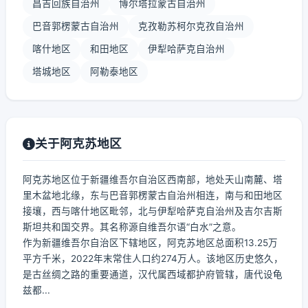
昌吉回族自治州
博尔塔拉蒙古自治州
巴音郭楞蒙古自治州
克孜勒苏柯尔克孜自治州
喀什地区
和田地区
伊犁哈萨克自治州
塔城地区
阿勒泰地区
关于阿克苏地区
阿克苏地区位于新疆维吾尔自治区西南部，地处天山南麓、塔
里木盆地北缘，东与巴音郭楞蒙古自治州相连，南与和田地区
接壤，西与喀什地区毗邻，北与伊犁哈萨克自治州及吉尔吉斯
斯坦共和国交界。其名称源自维吾尔语“白水”之意。
作为新疆维吾尔自治区下辖地区，阿克苏地区总面积13.25万
平方千米，2022年末常住人口约274万人。该地区历史悠久，
是古丝绸之路的重要通道，汉代属西域都护府管辖，唐代设龟
兹都...