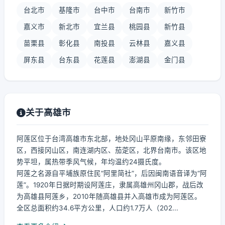
台北市
基隆市
台中市
台南市
新竹市
嘉义市
新北市
宜兰县
桃园县
新竹县
苗栗县
彰化县
南投县
云林县
嘉义县
屏东县
台东县
花莲县
澎湖县
金门县
关于高雄市
阿莲区位于台湾高雄市东北部，地处冈山平原南缘，东邻田寮
区，西接冈山区，南连湖内区、茄萣区，北界台南市。该区地
势平坦，属热带季风气候，年均温约24摄氏度。
阿莲之名源自平埔族原住民“阿里简社”，后因闽南语音译为“阿
莲”。1920年日据时期设阿莲庄，隶属高雄州冈山郡，战后改
为高雄县阿莲乡，2010年随高雄县并入高雄市成为阿莲区。
全区总面积约34.6平方公里，人口约1.7万人（202...