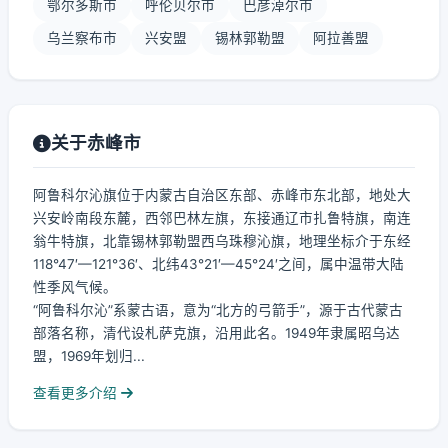
鄂尔多斯市
呼伦贝尔市
巴彦淖尔市
乌兰察布市
兴安盟
锡林郭勒盟
阿拉善盟
关于赤峰市
阿鲁科尔沁旗位于内蒙古自治区东部、赤峰市东北部，地处大
兴安岭南段东麓，西邻巴林左旗，东接通辽市扎鲁特旗，南连
翁牛特旗，北靠锡林郭勒盟西乌珠穆沁旗，地理坐标介于东经
118°47′—121°36′、北纬43°21′—45°24′之间，属中温带大陆
性季风气候。
“阿鲁科尔沁”系蒙古语，意为“北方的弓箭手”，源于古代蒙古
部落名称，清代设札萨克旗，沿用此名。1949年隶属昭乌达
盟，1969年划归...
查看更多介绍