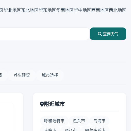
页
华北地区
东北地区
华东地区
华南地区
华中地区
西南地区
西北地区
查询天气
情
养生建议
城市选择
附近城市
呼和浩特市
包头市
乌海市
赤峰市
通辽市
鄂尔多斯市