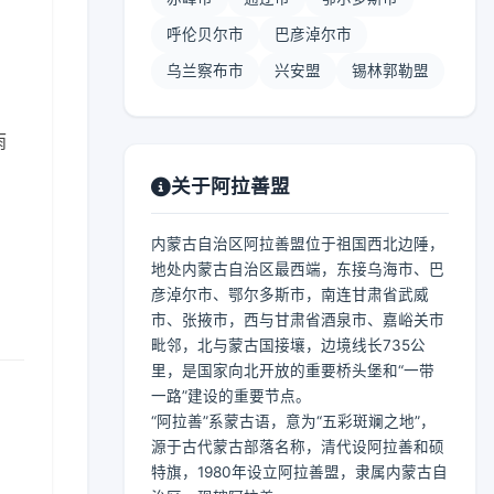
呼伦贝尔市
巴彦淖尔市
乌兰察布市
兴安盟
锡林郭勒盟
雨
关于阿拉善盟
内蒙古自治区阿拉善盟位于祖国西北边陲，
地处内蒙古自治区最西端，东接乌海市、巴
彦淖尔市、鄂尔多斯市，南连甘肃省武威
市、张掖市，西与甘肃省酒泉市、嘉峪关市
毗邻，北与蒙古国接壤，边境线长735公
里，是国家向北开放的重要桥头堡和“一带
一路”建设的重要节点。
“阿拉善”系蒙古语，意为“五彩斑斓之地”，
源于古代蒙古部落名称，清代设阿拉善和硕
特旗，1980年设立阿拉善盟，隶属内蒙古自