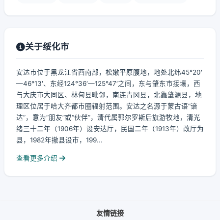
关于绥化市
安达市位于黑龙江省西南部，松嫩平原腹地，地处北纬45°20′
—46°13′、东经124°36′—125°47′之间，东与肇东市接壤，西
与大庆市大同区、林甸县毗邻，南连青冈县，北靠肇源县，地
理区位居于哈大齐都市圈辐射范围。安达之名源于蒙古语“谙
达”，意为“朋友”或“伙伴”，清代属郭尔罗斯后旗游牧地，清光
绪三十二年（1906年）设安达厅，民国二年（1913年）改厅为
县，1982年撤县设市，199...
查看更多介绍
友情链接