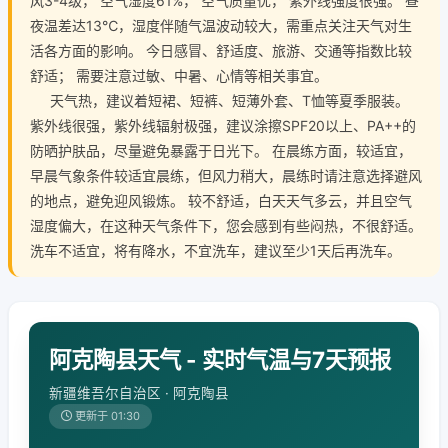
风3-4级， 空气湿度61%， 空气质量优， 紫外线强度很强。 昼
夜温差达13℃，湿度伴随气温波动较大，需重点关注天气对生
活各方面的影响。 今日感冒、舒适度、旅游、交通等指数比较
舒适； 需要注意过敏、中暑、心情等相关事宜。
天气热，建议着短裙、短裤、短薄外套、T恤等夏季服装。
紫外线很强，紫外线辐射极强，建议涂擦SPF20以上、PA++的
防晒护肤品，尽量避免暴露于日光下。 在晨练方面，较适宜，
早晨气象条件较适宜晨练，但风力稍大，晨练时请注意选择避风
的地点，避免迎风锻炼。 较不舒适，白天天气多云，并且空气
湿度偏大，在这种天气条件下，您会感到有些闷热，不很舒适。
洗车不适宜，将有降水，不宜洗车，建议至少1天后再洗车。
阿克陶县天气 - 实时气温与7天预报
新疆维吾尔自治区 · 阿克陶县
更新于 01:30