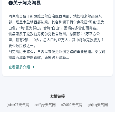
关于阿克陶县
阿克陶县位于新疆维吾尔自治区西南部，地处帕米尔高原东
部，塔里木盆地西部边缘。其名称源于柯尔克孜语“阿克”意为
白色，“陶”意为群山，合称“白山”，因境内多雪山而得名。
该县隶属于克孜勒苏柯尔克孜自治州，总面积2.5万平方公
里，辖有2镇、10乡，总人口约17万人，其中柯尔克孜族为主
要少数民族之一。
阿克陶历史悠久，自古以来便是丝绸之路的重要通道。秦汉时
期属西域都护府管辖，唐宋时为疏勒...
查看更多介绍
友情链接
jsbs07天气网
scffyy天气网
c7499天气网
ghjkq天气网