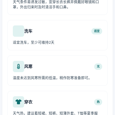
天气条件易诱发过敏，宜穿长衣长裤并佩戴好眼镜和口
罩，外出归来时及时清洁手和口鼻。
洗车
适宜
适宜洗车，至少可维持2天
风寒
无
温度未达到风寒所需的低温，稍作防寒准备即可。
穿衣
热
天气热，建议着短裙、短裤、短薄外套、T恤等夏季服