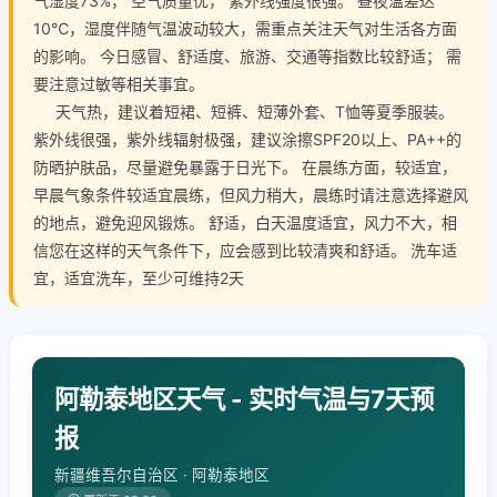
气湿度73%， 空气质量优， 紫外线强度很强。 昼夜温差达
10℃，湿度伴随气温波动较大，需重点关注天气对生活各方面
的影响。 今日感冒、舒适度、旅游、交通等指数比较舒适； 需
要注意过敏等相关事宜。
天气热，建议着短裙、短裤、短薄外套、T恤等夏季服装。
紫外线很强，紫外线辐射极强，建议涂擦SPF20以上、PA++的
防晒护肤品，尽量避免暴露于日光下。 在晨练方面，较适宜，
早晨气象条件较适宜晨练，但风力稍大，晨练时请注意选择避风
的地点，避免迎风锻炼。 舒适，白天温度适宜，风力不大，相
信您在这样的天气条件下，应会感到比较清爽和舒适。 洗车适
宜，适宜洗车，至少可维持2天
阿勒泰地区天气 - 实时气温与7天预
报
新疆维吾尔自治区 · 阿勒泰地区