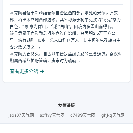
阿克陶县位于新疆维吾尔自治区西南部，地处帕米尔高原东
部，塔里木盆地西部边缘。其名称源于柯尔克孜语“阿克”意为
白色，“陶”意为群山，合称“白山”，因境内多雪山而得名。
该县隶属于克孜勒苏柯尔克孜自治州，总面积2.5万平方公
里，辖有2镇、10乡，总人口约17万人，其中柯尔克孜族为主
要少数民族之一。
阿克陶历史悠久，自古以来便是丝绸之路的重要通道。秦汉时
期属西域都护府管辖，唐宋时为疏勒...
查看更多介绍
友情链接
jsbs07天气网
scffyy天气网
c7499天气网
ghjkq天气网