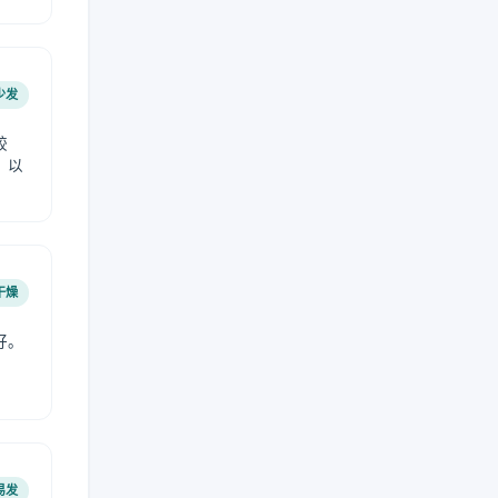
少发
较
，以
干燥
好。
易发