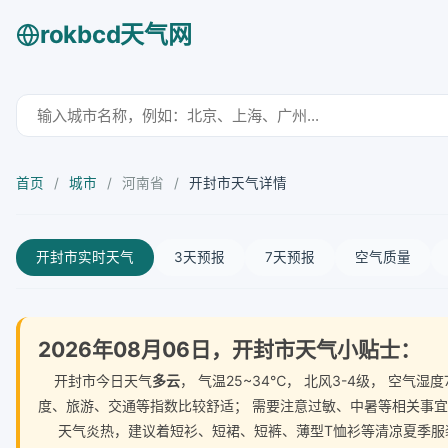
rokbcd天气网
首页
/
城市
/
河南省
/
开封市天气详情
开封市实时天气
3天预报
7天预报
空气质量
2026年08月06日，开封市天气小贴士：
开封市今日天气
多云
， 气温25~34℃， 北风3-4级， 空
度、旅游、交通等指数比较舒适； 需要注意过敏、中暑等相关事
天气炎热，建议着短衫、短裙、短裤、薄型T恤衫等清凉夏季服装。