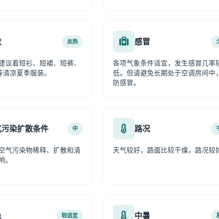
衣
感冒
炎热
建议着短衫、短裙、短裤、
各项气象条件适宜，发生感冒几率
等清凉夏季服装。
低。但请避免长期处于空调房间中
防感冒。
气污染扩散条件
路况
中
空气污染物稀释、扩散和清
天气较好，路面比较干燥，路况较
响。
鱼
中暑
较适宜