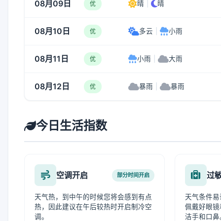
08月09日
晴
|
晴
优
08月10日
多云
|
小雨
优
08月11日
小雨
|
大雨
优
08月12日
暴雨
|
暴雨
优
今日生活指数
空调开启
过
部分时间开启
天气热，到中午的时候您将会感到有点
天气条件易
热，因此建议在午后较热时开启制冷空
佩戴好眼镜
调。
洁手和口鼻