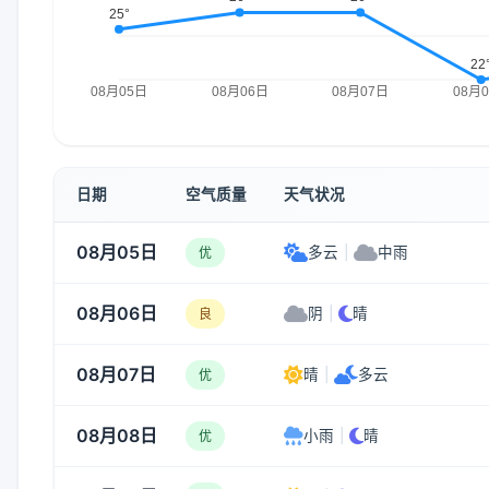
日期
空气质量
天气状况
08月05日
多云
|
中雨
优
08月06日
阴
|
晴
良
08月07日
晴
|
多云
优
08月08日
小雨
|
晴
优