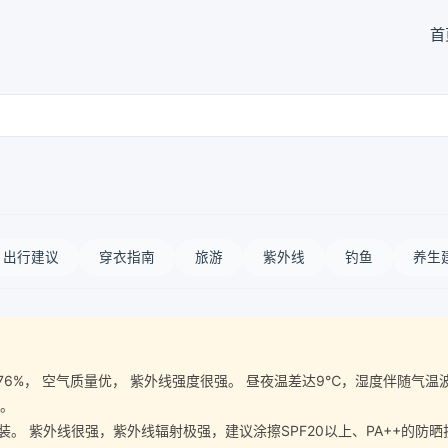
首
出行建议
穿衣指南
旅游
紫外线
钓鱼
养生
气湿度76%， 空气质量优， 紫外线强度很强。 昼夜温差达9℃，湿度伴随
宜。
 紫外线很强，紫外线辐射极强，建议涂擦SPF20以上、PA++的防