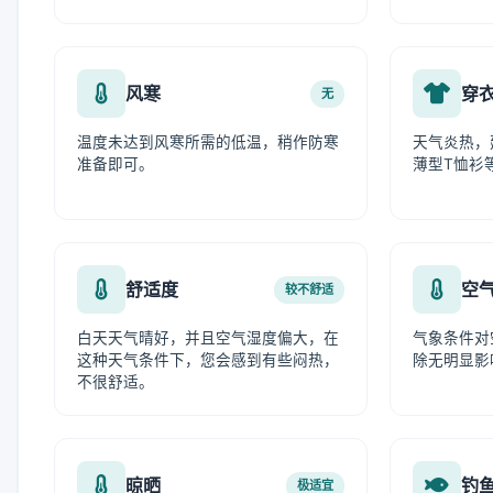
风寒
穿
无
温度未达到风寒所需的低温，稍作防寒
天气炎热，
准备即可。
薄型T恤衫
舒适度
空
较不舒适
白天天气晴好，并且空气湿度偏大，在
气象条件对
这种天气条件下，您会感到有些闷热，
除无明显影
不很舒适。
晾晒
钓
极适宜