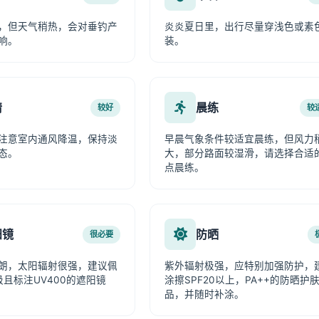
，但天气稍热，会对垂钓产
炎炎夏日里，出行尽量穿浅色或素
响。
装。
情
晨练
较好
较
注意室内通风降温，保持淡
早晨气象条件较适宜晨练，但风力
态。
大，部分路面较湿滑，请选择合适
点晨练。
阳镜
防晒
很必要
朗，太阳辐射很强，建议佩
紫外辐射极强，应特别加强防护，
级且标注UV400的遮阳镜
涂擦SPF20以上，PA++的防晒护
品，并随时补涂。