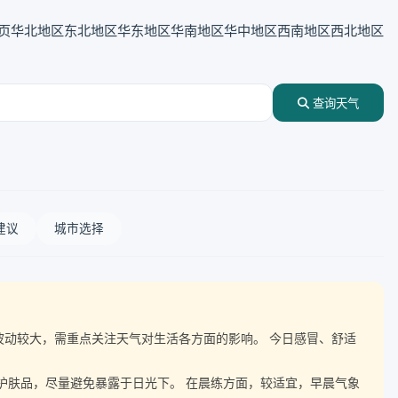
页
华北地区
东北地区
华东地区
华南地区
华中地区
西南地区
西北地区
查询天气
建议
城市选择
气温波动较大，需重点关注天气对生活各方面的影响。 今日感冒、舒适
晒护肤品，尽量避免暴露于日光下。 在晨练方面，较适宜，早晨气象