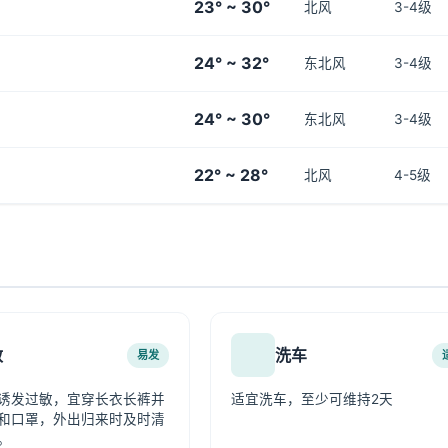
23° ~ 30°
北风
3-4级
24° ~ 32°
东北风
3-4级
24° ~ 30°
东北风
3-4级
22° ~ 28°
北风
4-5级
敏
洗车
易发
诱发过敏，宜穿长衣长裤并
适宜洗车，至少可维持2天
和口罩，外出归来时及时清
。