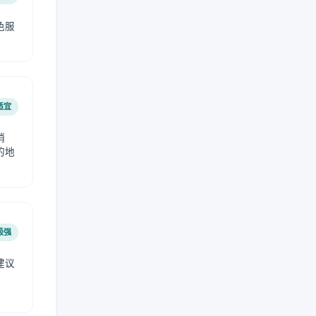
色服
适宜
稍
的地
极强
建议
肤