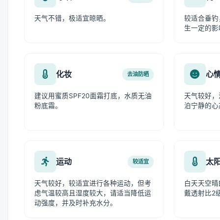
天气不错，极适宜晾晒。
较适合垂钓
生一定的影
化妆
心
去油防晒
建议用蜜质SPF20面霜打底，水质无油
天气较好，
粉底霜。
泊宁静的心
运动
太
较适宜
天气较好，较适宜进行各种运动，但考
白天天空晴
虑气温较高且湿度较大，请适当降低运
戴透射比2
动强度，并及时补充水分。