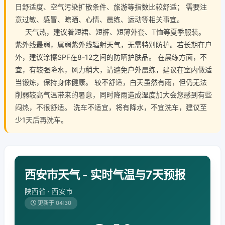
日舒适度、空气污染扩散条件、旅游等指数比较舒适； 需要注
意过敏、感冒、晾晒、心情、晨练、运动等相关事宜。
天气热，建议着短裙、短裤、短薄外套、T恤等夏季服装。
紫外线最弱，属弱紫外线辐射天气，无需特别防护。若长期在户
外，建议涂擦SPF在8-12之间的防晒护肤品。 在晨练方面，不
宜，有较强降水，风力稍大，请避免户外晨练，建议在室内做适
当锻炼，保持身体健康。 较不舒适，白天虽然有雨，但仍无法
削弱较高气温带来的暑意，同时降雨造成湿度加大会您感到有些
闷热，不很舒适。 洗车不适宜，将有降水，不宜洗车，建议至
少1天后再洗车。
西安市天气 - 实时气温与7天预报
陕西省 · 西安市
更新于 04:30