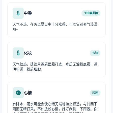
中暑
无中暑风险
天气不热，在炎炎夏日中十分难得，可以告别暑气漫漫
啦~
化妆
去油
天气较热，建议用露质面霜打底，水质无油粉底霜，透
明粉饼，粉质胭脂。
心情
较差
有降水，雨水可能会使心绪无端地挂上轻愁，与其因下
雨而无精打采，不如放松心情，好好欣赏一下雨景。你