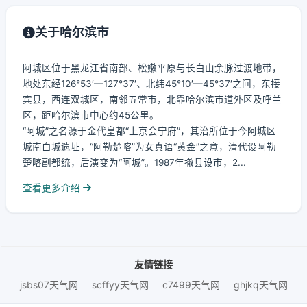
关于哈尔滨市
阿城区位于黑龙江省南部、松嫩平原与长白山余脉过渡地带，
地处东经126°53′—127°37′、北纬45°10′—45°37′之间，东接
宾县，西连双城区，南邻五常市，北靠哈尔滨市道外区及呼兰
区，距哈尔滨市中心约45公里。
“阿城”之名源于金代皇都“上京会宁府”，其治所位于今阿城区
城南白城遗址，“阿勒楚喀”为女真语“黄金”之意，清代设阿勒
楚喀副都统，后演变为“阿城”。1987年撤县设市，2...
查看更多介绍
友情链接
jsbs07天气网
scffyy天气网
c7499天气网
ghjkq天气网