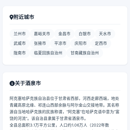
附近城市
兰州市
嘉峪关市
金昌市
白银市
天水市
武威市
张掖市
平凉市
庆阳市
定西市
陇南市
临夏回族自治州
甘南藏族自治州
关于酒泉市
阿克塞哈萨克族自治县位于甘肃省西部，河西走廊西端，地处
青藏高原北缘、祁连山西部余脉与阿尔金山交接地带。其名称
源自当地哈萨克族的民族称谓，“阿克塞”在哈萨克语中意为“富
饶的河流”。该自治县隶属于甘肃省酒泉市。
全县总面积3.1万平方公里，人口约1.06万人（2022年数