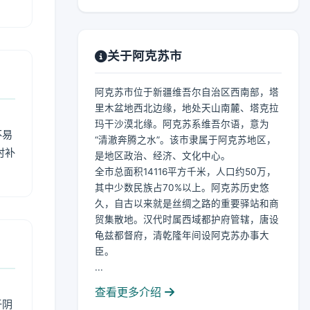
关于阿克苏市
阿克苏市位于新疆维吾尔自治区西南部，塔
里木盆地西北边缘，地处天山南麓、塔克拉
玛干沙漠北缘。阿克苏系维吾尔语，意为
不易
“清澈奔腾之水”。该市隶属于阿克苏地区，
时补
是地区政治、经济、文化中心。
全市总面积14116平方千米，人口约50万，
其中少数民族占70%以上。阿克苏历史悠
久，自古以来就是丝绸之路的重要驿站和商
贸集散地。汉代时属西域都护府管辖，唐设
龟兹都督府，清乾隆年间设阿克苏办事大
臣。
...
查看更多介绍
于阴