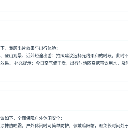
如下，兼顾出片效果与出行体验：
照、登山观景、近郊短途出游：拍照建议选择光线柔和的时段，此时
效果。 补充提示：今日空气偏干燥，出行时请随身携带饮用水，及
建议如下，全面保障户外休闲安全：
意涂抹防晒霜，户外休闲时可简单防护，佩戴遮阳帽，避免长时间处