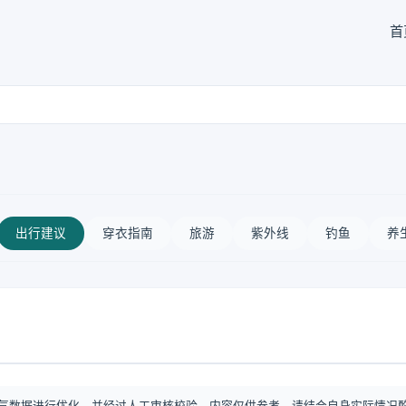
首
出行建议
穿衣指南
旅游
紫外线
钓鱼
养
气数据进行优化，并经过人工审核校验。内容仅供参考，请结合自身实际情况