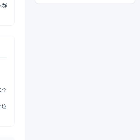
人群
长全
弃垃