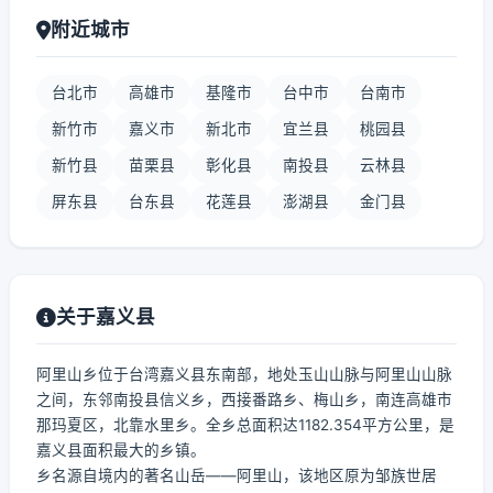
附近城市
台北市
高雄市
基隆市
台中市
台南市
新竹市
嘉义市
新北市
宜兰县
桃园县
新竹县
苗栗县
彰化县
南投县
云林县
屏东县
台东县
花莲县
澎湖县
金门县
关于嘉义县
阿里山乡位于台湾嘉义县东南部，地处玉山山脉与阿里山山脉
之间，东邻南投县信义乡，西接番路乡、梅山乡，南连高雄市
那玛夏区，北靠水里乡。全乡总面积达1182.354平方公里，是
嘉义县面积最大的乡镇。
乡名源自境内的著名山岳——阿里山，该地区原为邹族世居