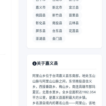
嘉义市
新北市
宜兰县
桃园县
新竹县
苗栗县
彰化县
南投县
云林县
屏东县
台东县
花莲县
澎湖县
金门县
关于嘉义县
阿里山乡位于台湾嘉义县东南部，地处玉山
山脉与阿里山山脉之间，东邻南投县信义
乡，西接番路乡、梅山乡，南连高雄市那玛
夏区，北靠水里乡。全乡总面积达1182.354
平方公里，是嘉义县面积最大的乡镇。
乡名源自境内的著名山岳——阿里山，该地